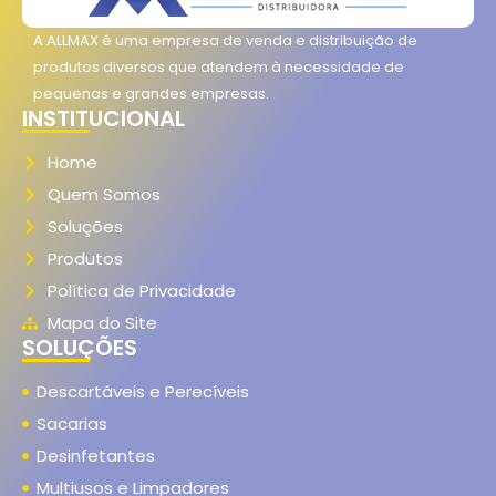
A ALLMAX é uma empresa de venda e distribuição de
produtos diversos que atendem à necessidade de
pequenas e grandes empresas.
INSTITUCIONAL
Home
Quem Somos
Soluções
Produtos
Política de Privacidade
Mapa do Site
SOLUÇÕES
Descartáveis e Perecíveis
Sacarias
Desinfetantes
Multiusos e Limpadores