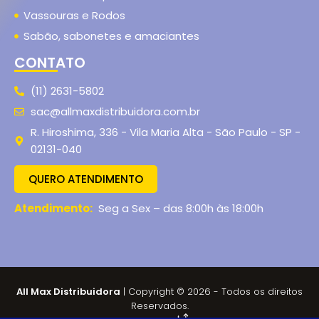
Vassouras e Rodos
Sabão, sabonetes e amaciantes
CONTATO
(11) 2631-5802
sac@allmaxdistribuidora.com.br
R. Hiroshima, 336 - Vila Maria Alta - São Paulo - SP -
02131-040
QUERO ATENDIMENTO
Atendimento:
Seg a Sex – das 8:00h às 18:00h
All Max Distribuidora
| Copyright © 2026 - Todos os direitos
Reservados.