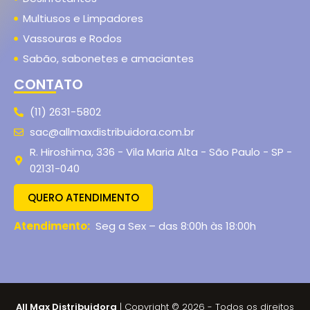
Multiusos e Limpadores
Vassouras e Rodos
Sabão, sabonetes e amaciantes
CONTATO
(11) 2631-5802
sac@allmaxdistribuidora.com.br
R. Hiroshima, 336 - Vila Maria Alta - São Paulo - SP -
02131-040
QUERO ATENDIMENTO
Atendimento:
Seg a Sex – das 8:00h às 18:00h
All Max Distribuidora
| Copyright © 2026 - Todos os direitos