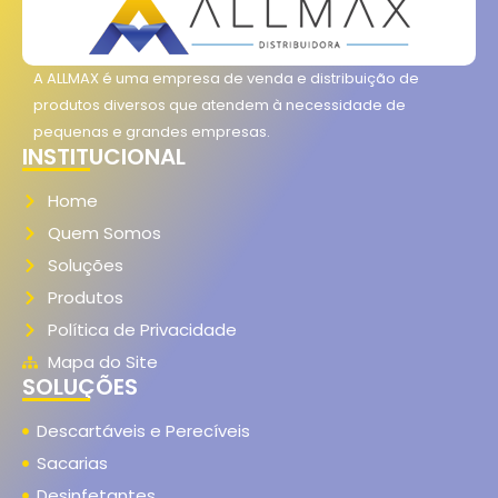
A ALLMAX é uma empresa de venda e distribuição de
produtos diversos que atendem à necessidade de
pequenas e grandes empresas.
INSTITUCIONAL
Home
Quem Somos
Soluções
Produtos
Política de Privacidade
Mapa do Site
SOLUÇÕES
Descartáveis e Perecíveis
Sacarias
Desinfetantes