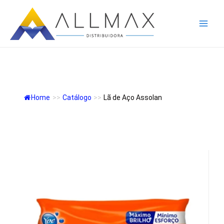
Ir
Mai
para
Men
o
conteúdo
LÃ DE AÇO ASSOLAN
Home
>>
Catálogo
>>
Lã de Aço Assolan