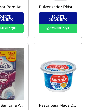
Purificador Bom Ar-Fresh Matic (Refil) Lavanda
Pulverizador Plástico Universal 500ml
OLICITE
SOLICITE
ÇAMENTO
ORÇAMENTO
MPRE AQUI
COMPRE AQUI
Pastilha Sanitária Adesiva com 3 Unidades
Pasta para Mãos Desengraxante Gienex – 900GR