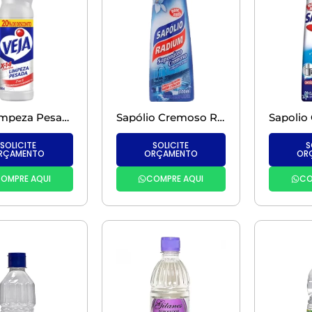
Veja Limpeza Pesada – 500ML
Sapólio Cremoso Radium Bombril Sem Cloro
SOLICITE
SOLICITE
S
RÇAMENTO
ORÇAMENTO
OR
OMPRE AQUI
COMPRE AQUI
CO