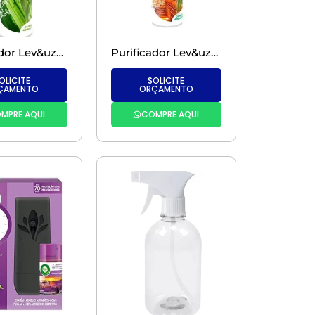
Purificador Lev&uze Capim Limão – 350ML
Purificador Lev&uze Bambu Arbóreo – 400 ml
OLICITE
SOLICITE
ÇAMENTO
ORÇAMENTO
MPRE AQUI
COMPRE AQUI