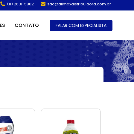
(11) 2631-5802
sac@allmaxdistribuidora.com.br
ES
CONTATO
FALAR COM ESPECIALISTA