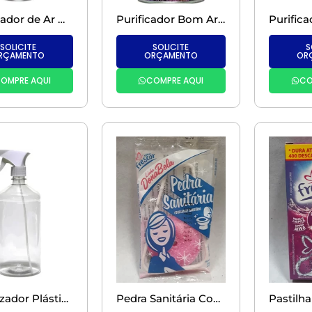
Purificador de Ar Glade Lavanda – 360 ml
Purificador Bom Ar-Fresh Matic Refil – 250 ml – com Aparelho e Refil
SOLICITE
SOLICITE
S
RÇAMENTO
ORÇAMENTO
OR
OMPRE AQUI
COMPRE AQUI
CO
Pulverizador Plástico Universal – 1 Litro
Pedra Sanitária Com Suporte – 25GR