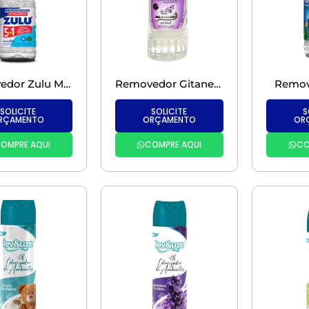
Removedor Zulu Multisuperfícies – 450 ml
Removedor Gitanes Perfumado – 900 ml
Remove
SOLICITE
SOLICITE
S
RÇAMENTO
ORÇAMENTO
OR
OMPRE AQUI
COMPRE AQUI
CO