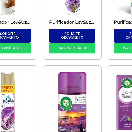
Purificador Lev&Uze Talco e Carinho – 350ML
Purificador Lev&uze Lavanda- 350ML
SOLICITE
SOLICITE
S
RÇAMENTO
ORÇAMENTO
OR
OMPRE AQUI
COMPRE AQUI
CO