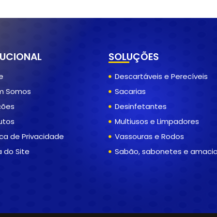
TUCIONAL
SOLUÇÕES
e
Descartáveis e Perecíveis
m Somos
Sacarias
ções
Desinfetantes
utos
Multiusos e Limpadores
ica de Privacidade
Vassouras e Rodos
 do Site
Sabão, sabonetes e amaci