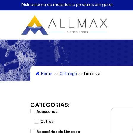
Ir
Distribuidora de materiais e produtos em geral.
para
o
conteúdo
Home
>>
Catálogo
>>
Limpeza
CATEGORIAS:
Acessórios
Outros
Acessórios de Limpeza