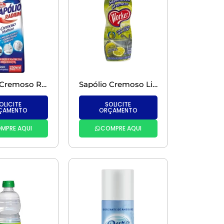
Sapolio Cremoso Radium Bombil com Cloro – 200g
Sapólio Cremoso Limão – 200 ml Worker/Facilita
OLICITE
SOLICITE
ÇAMENTO
ORÇAMENTO
MPRE AQUI
COMPRE AQUI