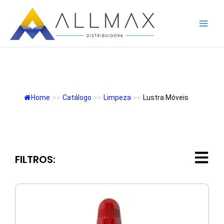
Ir
Mai
para
Men
o
conteúdo
LUSTRA MÓVEIS
Home
>>
Catálogo
>>
Limpeza
>>
Lustra Móveis
FILTROS: